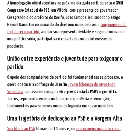
A homologação oficial acontece no próximo dia
23 de abril
, durante o
XVIII
Congresso Estadual do PSB
, em Vitória, com a presença do governador
Casagrande e do prefeito do Recife, João Campos. Irei suceder o amigo
Manoel Damartini no comando do diretório municipal com o
compromisso de
fortalecer o partido
, ampliar sua representatividade e seguir promovendo
uma política séria, participativa e conectada com os interesses da
população.
União entre experiência e juventude para oxigenar o
partido
O apoio dos companheiros de partido foi fundamental nesse processo, e
quero destacar a confiança de
Jean Fin
,
jovem liderança da Juventude
Socialista
, que assume comigo a
vice-presidência do PSB Vargem Alta
.
Juntos, representaremos a união entre experiência e renovação,
fundamentais para os novos rumos da legenda em nosso município.
Uma trajetória de dedicação ao PSB e a Vargem Alta
Sou filiada ao PSB
há mais de 10 anos e, no
meu primeiro mandato como