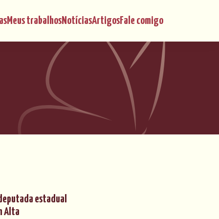
as
Meus trabalhos
Notícias
Artigos
Fale comigo
 deputada estadual
m Alta