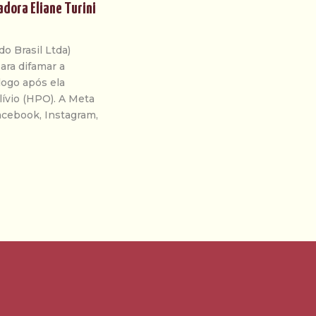
dora Eliane Turini
o Brasil Ltda)
ara difamar a
logo após ela
lívio (HPO). A Meta
acebook, Instagram,