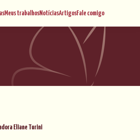
as
Meus trabalhos
Notícias
Artigos
Fale comigo
dora Eliane Turini