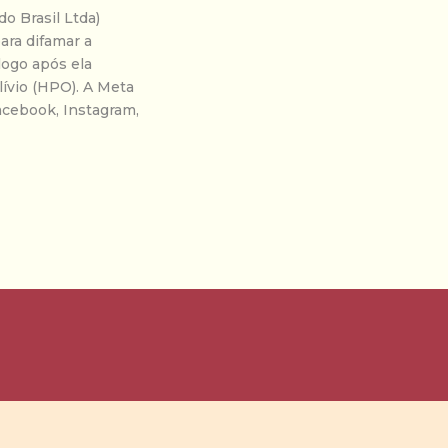
o Brasil Ltda)
ara difamar a
logo após ela
lívio (HPO). A Meta
acebook, Instagram,