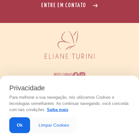
ENTRE EM CONTATO
MEUS CANAIS
Privacidade
Para melhorar a sua navegação, nós utilizamos Cookies e
Eliane Perim Turini © 2026 - Todos os direitos
tecnologias semelhantes. Ao continuar navegando, você concorda
reservados.
Políticas de Privacidade
com tais condições.
Saiba mais
Desenvolvido por
Ok
Limpar Cookies
Fale Comigo