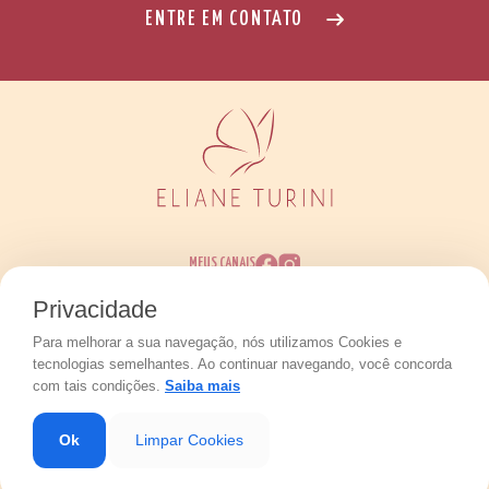
ENTRE EM CONTATO
MEUS CANAIS
Privacidade
Para melhorar a sua navegação, nós utilizamos Cookies e
Eliane Perim Turini © 2026 - Todos os direitos
tecnologias semelhantes. Ao continuar navegando, você concorda
reservados.
Políticas de Privacidade
com tais condições.
Saiba mais
Desenvolvido por
Ok
Limpar Cookies
Fale Comigo