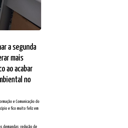
rnar a segunda
erar mais
co ao acabar
mbiental no
nformação e Comunicação do
pio e fico muito feliz em
das demandas; redução de