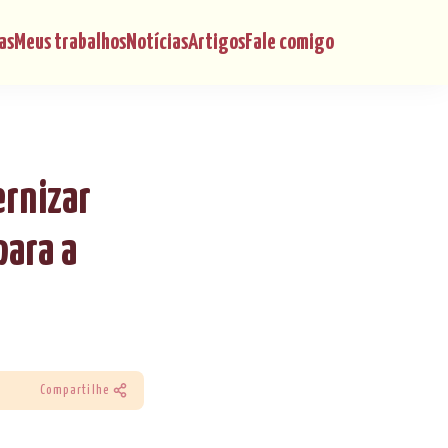
as
Meus trabalhos
Notícias
Artigos
Fale comigo
ernizar
para a
Compartilhe