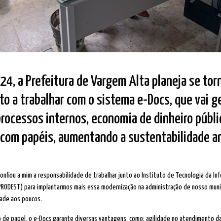
024, a Prefeitura de Vargem Alta planeja se to
nto a trabalhar com o sistema e-Docs, que vai g
processos internos, economia de dinheiro públi
 com papéis, aumentando a sustentabilidade a
 confiou a mim a responsabilidade de trabalhar junto ao Instituto de Tecnologia da I
PRODEST) para implantarmos mais essa modernização na administração de nosso municí
dade aos poucos.
o de papel, o e-Docs garante diversas vantagens, como: agilidade no atendimento 