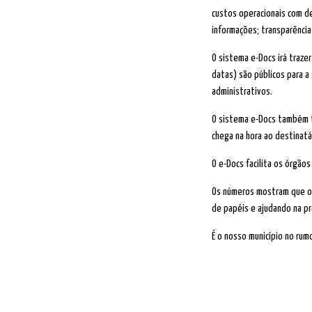
custos operacionais com de
informações; transparência
O sistema e-Docs irá traze
datas) são públicos para 
administrativos.
O sistema e-Docs também t
chega na hora ao destinatá
O e-Docs facilita os órgão
Os números mostram que o s
de papéis e ajudando na p
É o nosso município no rum