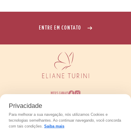
ENTRE EM CONTATO
MEUS CANAIS
Privacidade
Para melhorar a sua navegação, nós utilizamos Cookies e
Eliane Perim Turini © 2026 - Todos os direitos
tecnologias semelhantes. Ao continuar navegando, você concorda
reservados.
Políticas de Privacidade
com tais condições.
Saiba mais