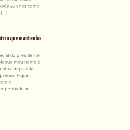
Após 25 anos como
 […]
misso que mantenho
ecial do presidente
 coloque meu nome à
idata a deputada
prensa. Fiquei
com o
sempenhado ao