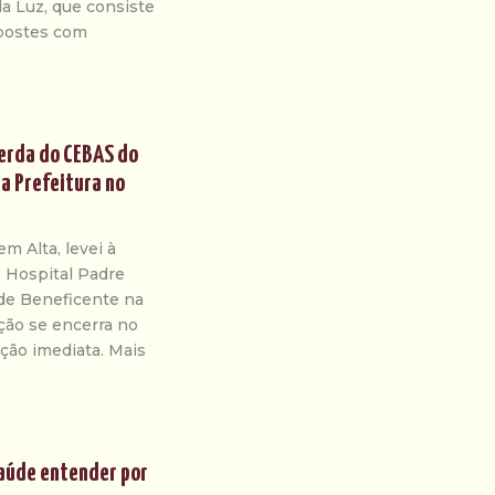
a Luz, que consiste
 postes com
perda do CEBAS do
da Prefeitura no
m Alta, levei à
o Hospital Padre
ade Beneficente na
ção se encerra no
nção imediata. Mais
Saúde entender por