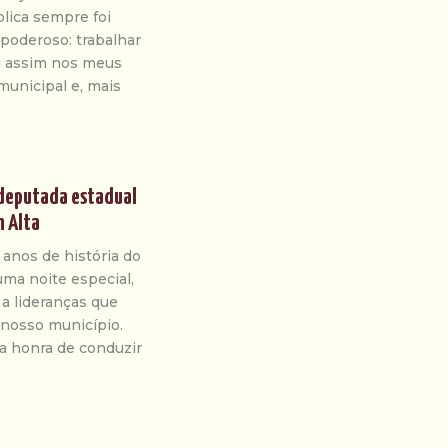
blica sempre foi
poderoso: trabalhar
oi assim nos meus
municipal e, mais
 deputada estadual
m Alta
 anos de história do
ma noite especial,
a lideranças que
m nosso município.
 a honra de conduzir