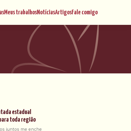
as
Meus trabalhos
Notícias
Artigos
Fale comigo
utada estadual
para toda região
ímos juntos me enche