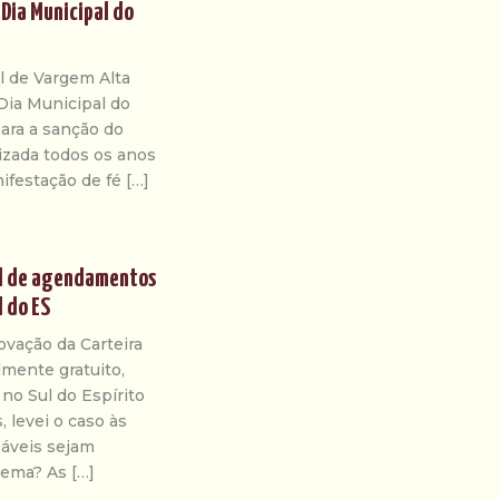
 Dia Municipal do
al de Vargem Alta
Dia Municipal do
ara a sanção do
lizada todos os anos
ifestação de fé […]
al de agendamentos
l do ES
vação da Carteira
lmente gratuito,
no Sul do Espírito
 levei o caso às
áveis sejam
uema? As […]