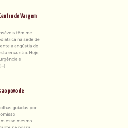
 Centro de Vargem
onsáveis têm me
ediátrica na sede de
ente a angústia de
não encontra. Hoje,
urgência e
[…]
s ao povo de
colhas guiadas por
promisso
com esse mesmo
tante na nossa