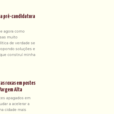
ara pré-candidatura
 e agora como
isas muito
ítica de verdade se
propondo soluções e
 que construí minha
tas roxas em postes
 Vargem Alta
tes apagados em
dar a acelerar a
uma cidade mais